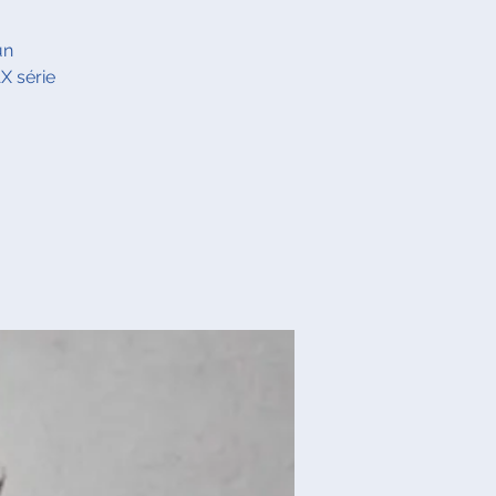
un
X série