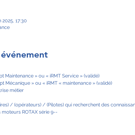
n 2025, 17:30
rance
l'événement
pt Maintenance » ou « iRMT Service » (validé)
pt Mécanique » ou « iRMT « maintenance » (validé)
rise métier
aires) / (opérateurs) / (Pilotes) qui recherchent des connaiss
des moteurs ROTAX série 9--