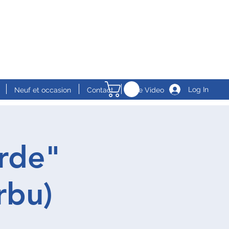
Log In
Neuf et occasion
Contact
Live Video
rde"
rbu)