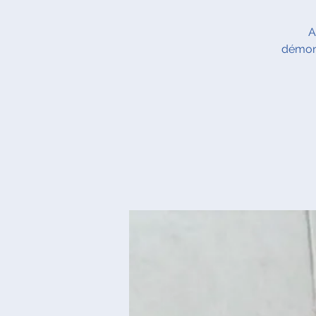
A
démont