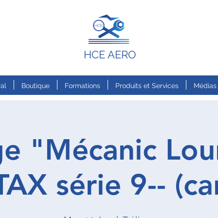
HCE AERO
al
Boutique
Formations
Produits et Services
Médias
ge "Mécanic Lou
AX série 9-- (ca