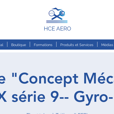
HCE AERO
al
Boutique
Formations
Produits et Services
Médias
e "Concept Méc
 série 9-- Gyro-