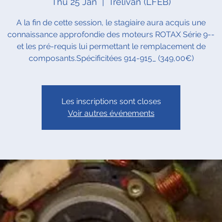
Thu 25 Jan
  |  
Trélivan (LFEB)
A la fin de cette session, le stagiaire aura acquis une
connaissance approfondie des moteurs ROTAX Série 9--
et les pré-requis lui permettant le remplacement de
composants.Spécificitées 914-915_ (349,00€)
Les inscriptions sont closes
Voir autres événements