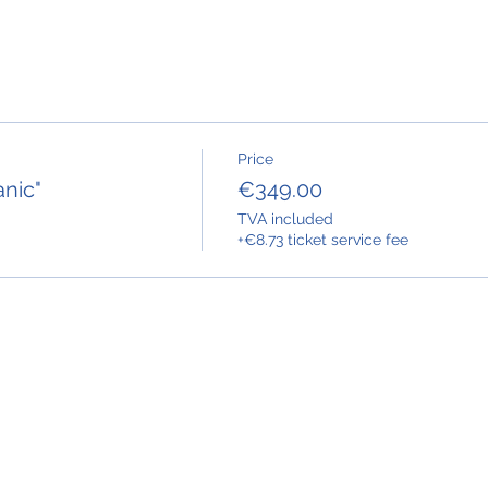
Price
nic"
€349.00
TVA included
+€8.73 ticket service fee
désassemblage)
du moteur.
lon les programmes ROTAX Service. (check-List)
ession de formation plus de 30jrs de l’événement donnera dr
 transaction
ssion de formation à moins de 30jrs de l’événement donnera dr