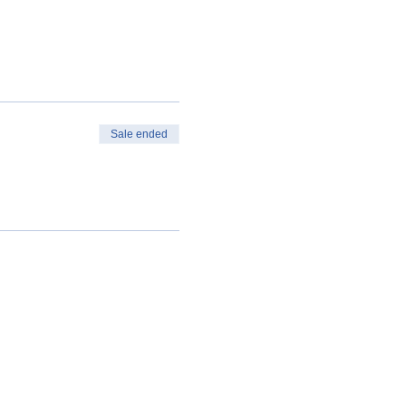
Sale ended
oit au remboursement
oit à facturation de la