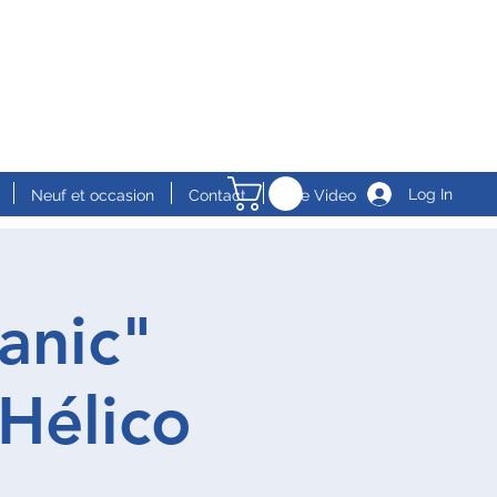
Log In
Neuf et occasion
Contact
Live Video
anic"
Hélico