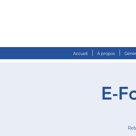
Accueil
À propos
Génér
E-F
Ret