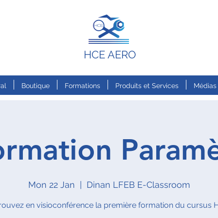
HCE AERO
al
Boutique
Formations
Produits et Services
Médias
ormation Paramè
Mon 22 Jan
  |  
Dinan LFEB E-Classroom
rouvez en visioconférence la première formation du cursus 