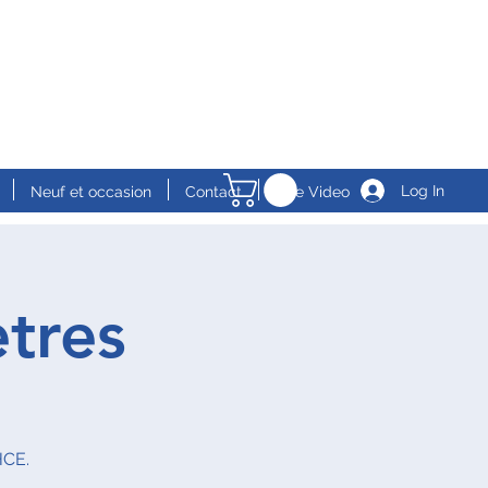
Log In
Neuf et occasion
Contact
Live Video
tres
HCE.