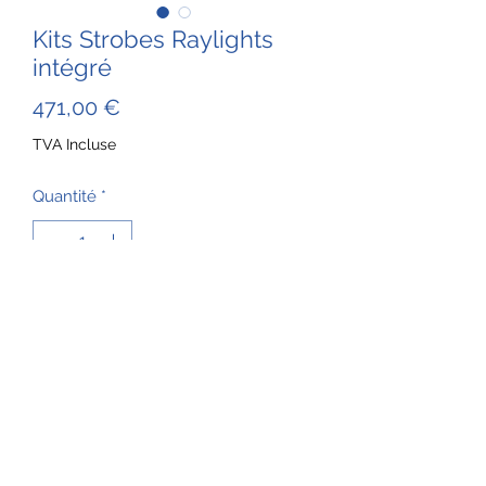
Kits Strobes Raylights
intégré
Prix
471,00 €
TVA Incluse
Quantité
*
Ajouter au panier
©2023
par hceaero.org