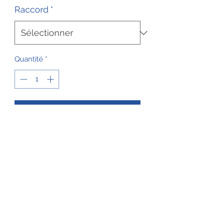
Raccord
*
Quantité
*
Ajouter au panier
Kit pour le montage d'un retour de
carburant (préconisation Rotax) sur
les machines qui n'en sont pas
équipées d'origine.
Raccord "tétine" pour le repiquage
dans le réservoir
Dérivation 5 voies si la machine
est équipée d'un indicateur de