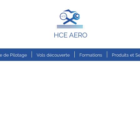
HCE AERO
e de Pilotage
Vols découverte
Formations
Produits et S