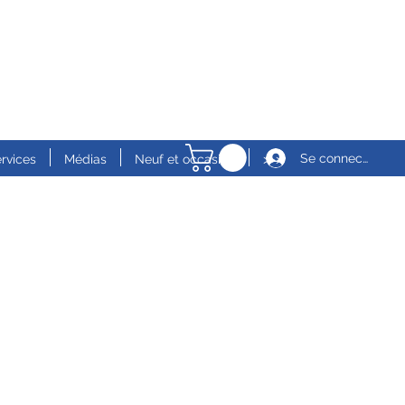
Se connecter
ervices
Médias
Neuf et occasion
>>>