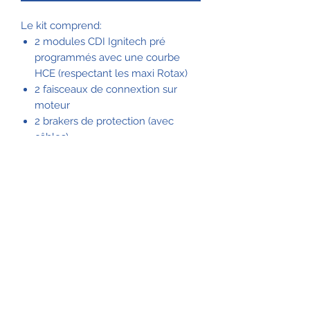
Le kit comprend:
2 modules CDI Ignitech pré
programmés avec une courbe
HCE (respectant les maxi Rotax)
2 faisceaux de connextion sur
moteur
2 brakers de protection (avec
câbles)
1 NOUVEAU support de fixation
avec intégration des blocs
d'alimentation et platine de
montage sur cloison (amovible et
sur demande)
1 notice de montage
A savoir:
Nous avons développé des courbes