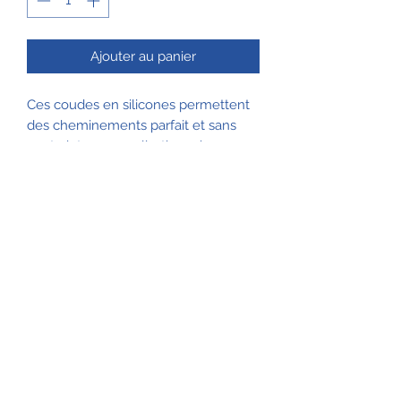
Ajouter au panier
Ces coudes en silicones permettent
des cheminements parfait et sans
contrainte au canalisations de
refroidissement.
Envois:
Ajouté automatiquement lors de la
Données techniques
commande
Colissimo 12,00€
Matériau
VMQ Silicone