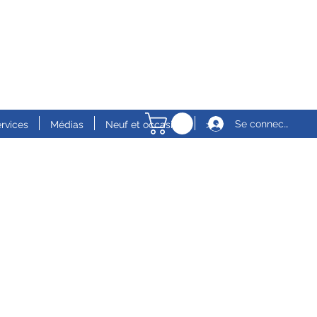
Se connecter
ervices
Médias
Neuf et occasion
>>>