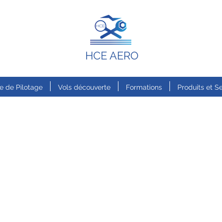
HCE AERO
e de Pilotage
Vols découverte
Formations
Produits et S