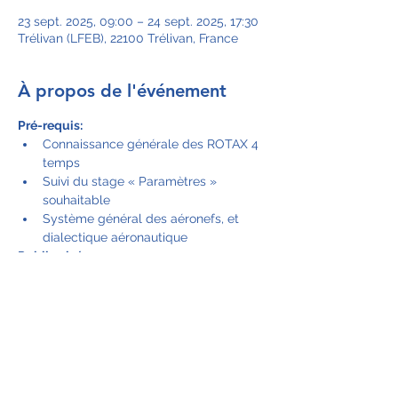
23 sept. 2025, 09:00 – 24 sept. 2025, 17:30
Trélivan (LFEB), 22100 Trélivan, France
À propos de l'événement
Pré-requis:
Connaissance générale des ROTAX 4 
temps
Suivi du stage « Paramètres » 
souhaitable
Système général des aéronefs, et 
dialectique aéronautique
Public visé:
techniciens / propriétaires / opérateurs / 
Pilotes qui recherchent des 
connaissances approfondies pour le bon 
fonctionnement et l'entretien des moteur 
ROTAX série 9--
Afficher plus